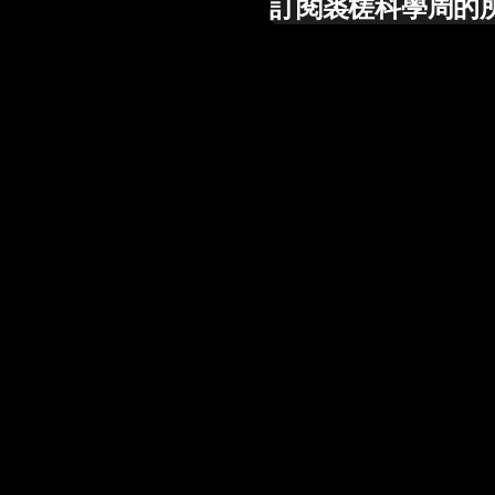
訂閱裘槎科學周的